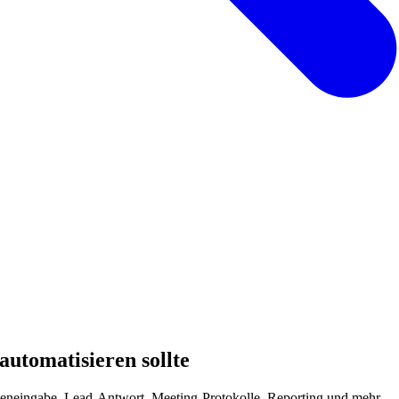
 automatisieren sollte
teneingabe, Lead-Antwort, Meeting-Protokolle, Reporting und mehr — 